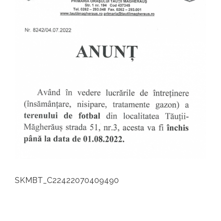
Image
SKMBT_C22422070409490