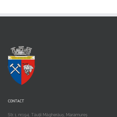
CONTACT
Str. 1, nr.194, Tăuții Măgherăuș, Maramureș