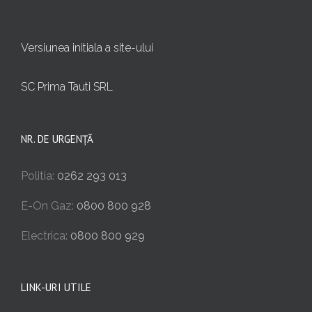
Versiunea initiala a site-ului
SC Prima Tauti SRL
NR. DE URGENȚĂ
Politia:
0262 293 013
E-On Gaz:
0800 800 928
Electrica:
0800 800 929
LINK-URI UTILE