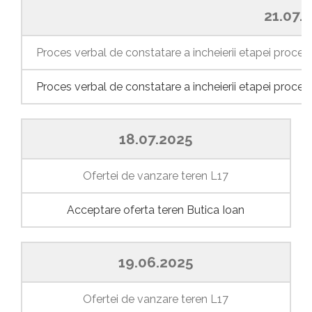
21.07.
Proces verbal de constatare a incheierii etapei proced
Proces verbal de constatare a incheierii etapei proced
18.07.2025
Ofertei de vanzare teren L17
Acceptare oferta teren Butica Ioan
19.06.2025
Ofertei de vanzare teren L17