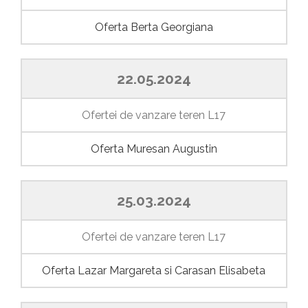
Oferta Berta Georgiana
22.05.2024
Ofertei de vanzare teren L17
Oferta Muresan Augustin
25.03.2024
Ofertei de vanzare teren L17
Oferta Lazar Margareta si Carasan Elisabeta