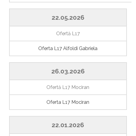
22.05.2026
Ofertă L17
Oferta L17 Alfoldi Gabriela
26.03.2026
Ofertă L17 Mociran
Oferta L17 Mociran
22.01.2026