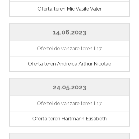
Oferta teren Mic Vasile Valer
14.06.2023
Ofertei de vanzare teren L17
Oferta teren Andreica Arthur Nicolae
24.05.2023
Ofertei de vanzare teren L17
Oferta teren Hartmann Elisabeth