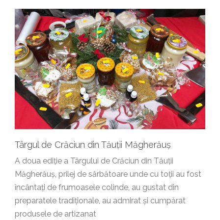
Târgul de Crăciun din Tăuții Măgherăuș
A doua ediție a Târgului de Crăciun din Tăuții
Măgherăuș, prilej de sărbătoare unde cu toții au fost
încântați de frumoasele colinde, au gustat din
preparatele tradiționale, au admirat și cumpărat
produsele de artizanat