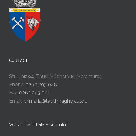
CONTACT
Str. 1, nr.194, Tăuții Măgherăuș, Maramureș
Phone:
0262 293 048
Fax:
0262 293 001
Email:
primaria@tautiimagheraus.ro
Versiunea initiala a site-ului