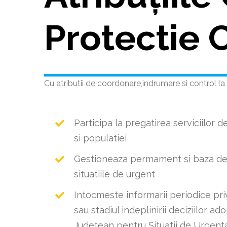
Protectie C
Cu atributii de coordonare,indrumare si control la r
Participa la pregatirea serviciilor de
si populatiei
Gestioneaza permament si baza de 
situatiile de urgent
Intocmeste informarii periodice pri
sau stadiul indeplinirii deciziilor a
Judetean pentru Situatii de Urgent