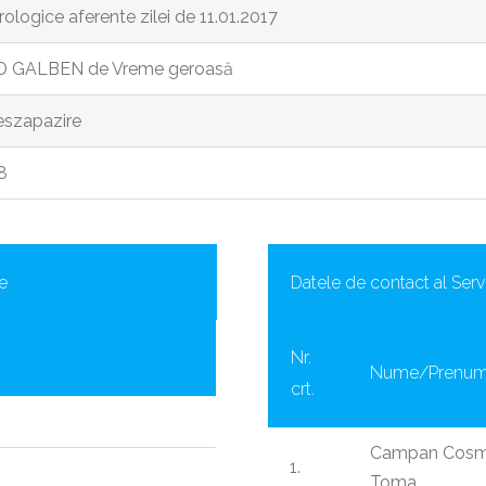
ologice aferente zilei de 11.01.2017
D GALBEN de Vreme geroasă
eszapazire
8
e
Datele de contact al Servi
Nr.
Nume/Prenu
crt.
Campan Cosmi
1.
Toma