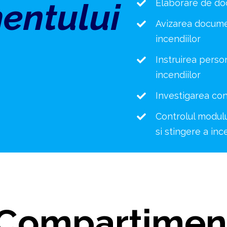
entului
Elaborare de docu
Avizarea documen
incendiilor
Instruirea person
incendiilor
Investigarea con
Controlul modulu
si stingere a inc
e Compartimen