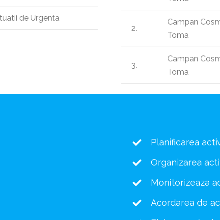
uatii de Urgenta
Campan Cosmi
2.
Toma
Campan Cosmi
3.
Toma
Planificarea acti
Organizarea activ
Monitorizeaza ac
Acordarea de acti