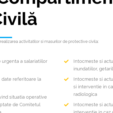
ivilă
ealizarea activitatilor si masurilor de protective civila:
 urgenta a salariatiilor
Intocmeste si actu
inundatiilor, getari
date referitoare la
Intocmeste si actu
si interventie in 
radiologica
vind situatia operative
doptate de Comitetul
Intocmeste si actu
a
interventie in caz