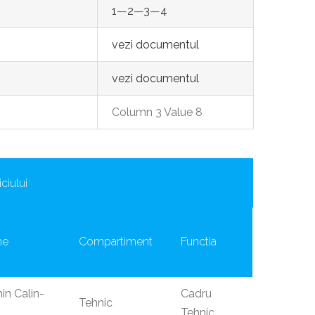
1
—
2
—
3
—
4
vezi documentul
vezi documentul
Column 3 Value 8
ciului
me
Compartiment
Functia
n Calin-
Cadru
Tehnic
Tehnic