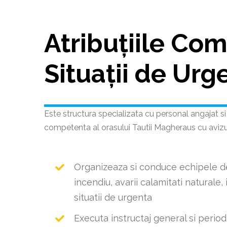
Atribuțiile Co
Situații de Urg
Este structura specializata cu personal angajat si vo
competenta al orasului Tautii Magheraus cu avizu
Organizeaza si conduce echipele de
incendiu, avarii calamitati naturale, i
situatii de urgenta
Executa instructaj general si period