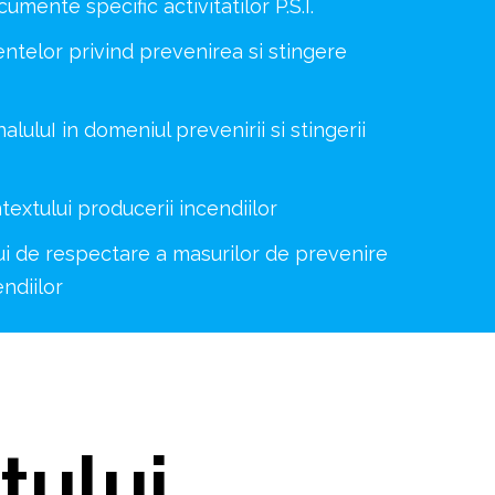
mente specific activitatilor P.S.I.
telor privind prevenirea si stingere
aluluI in domeniul prevenirii si stingerii
textului producerii incendiilor
i de respectare a masurilor de prevenire
endiilor
tului