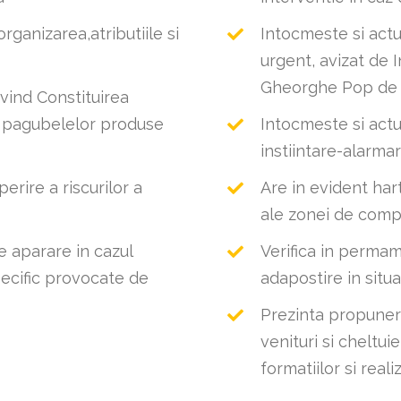
ganizarea,atributiile si
Intocmeste si actu
urgent, avizat de 
Gheorghe Pop de B
vind Constituirea
a pagubelelor produse
Intocmeste si actu
instiintare-alarma
erire a riscurilor a
Are in evident harti
ale zonei de com
e aparare in cazul
Verifica in perma
pecific provocate de
adapostire in situa
Prezinta propuner
venituri si cheltui
formatiilor si real