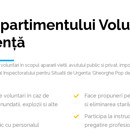
mpartimentului Volu
ență
luntari in scopul apararii vietii, avutului public si privat, impo
l Inspectoratului pentru Situatii de Urgenta ‘Gheorghe Pop de
 voluntari in caz de
Face propuneri pen
nundatii, explozii si alte
si eliminarea stari
Participa la instru
ic cu personalul
pregatire profesio