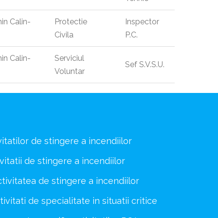
n Calin-
Protectie
Inspector
Civila
P.C.
n Calin-
Serviciul
Sef S.V.S.U.
Voluntar
vitatilor de stingere a incendiilor
itatii de stingere a incendiilor
tivitatea de stingere a incendiilor
vitati de specialitate in situatii critice