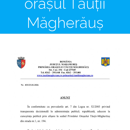
orașul Tăuții
Măgherăuș
View
Larger
Image