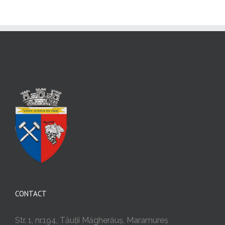
CONTACT
Str. 1, nr.194, Tăuții Măgherăuș, Maramureș