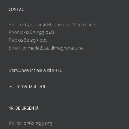
CONTACT
Str. 1, nr.194, Tăuții Măgherăuș, Maramureș
Phone:
0262 293 048
Fax:
0262 293 001
Email:
primaria@tautiimagheraus.ro
Versiunea initiala a site-ului
SC Prima Tauti SRL
NR. DE URGENȚĂ
Politia:
0262 293 013