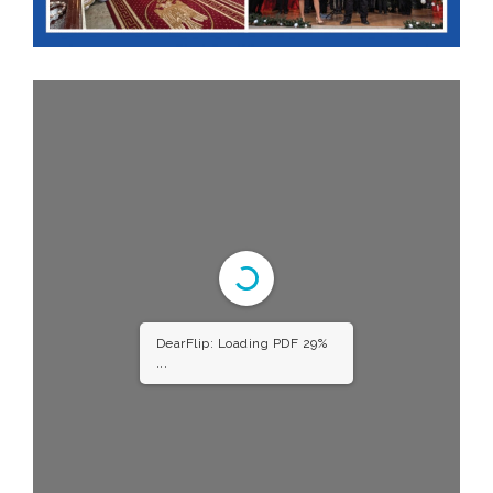
DearFlip: Loading PDF 29%
...