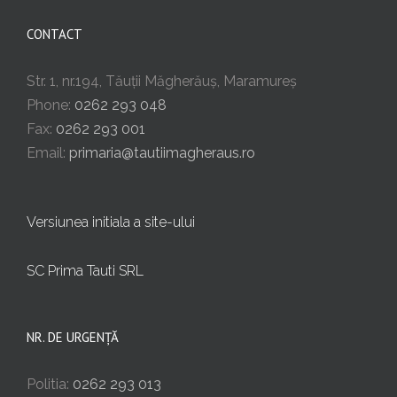
CONTACT
Str. 1, nr.194, Tăuții Măgherăuș, Maramureș
Phone:
0262 293 048
Fax:
0262 293 001
Email:
primaria@tautiimagheraus.ro
Versiunea initiala a site-ului
SC Prima Tauti SRL
NR. DE URGENȚĂ
Politia:
0262 293 013