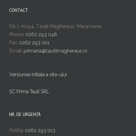
CONTACT
Str. 1, nr.194, Tăuții Măgherăuș, Maramureș
Phone:
0262 293 048
Fax:
0262 293 001
Email:
primaria@tautiimagheraus.ro
Versiunea initiala a site-ului
SC Prima Tauti SRL
NR. DE URGENȚĂ
Politia:
0262 293 013