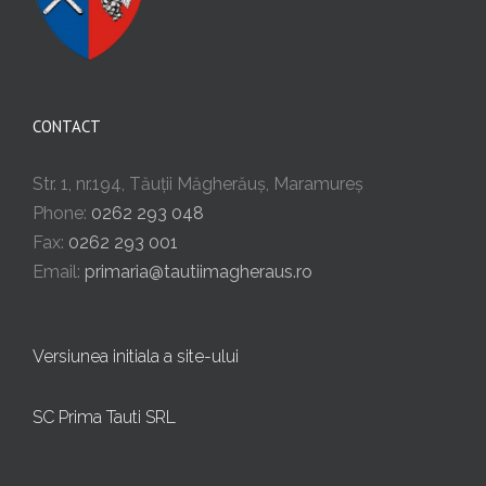
CONTACT
Str. 1, nr.194, Tăuții Măgherăuș, Maramureș
Phone:
0262 293 048
Fax:
0262 293 001
Email:
primaria@tautiimagheraus.ro
Versiunea initiala a site-ului
SC Prima Tauti SRL