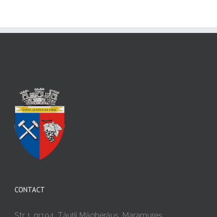
CONTACT
Str. 1, nr.194, Tăuții Măgherăuș, Maramureș