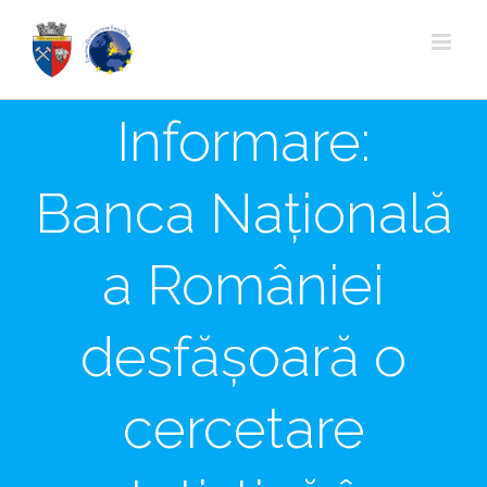
Skip
to
content
Informare:
Banca Națională
a României
desfășoară o
cercetare