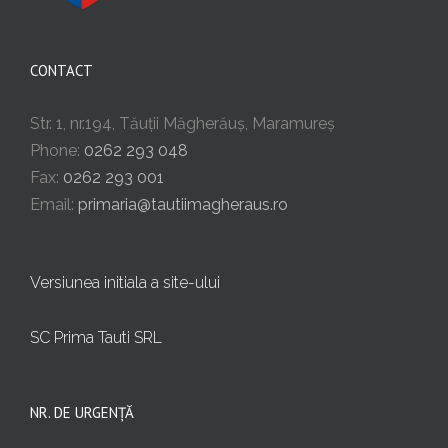
CONTACT
Str. 1, nr.194, Tăuții Măgherăuș, Maramureș
Phone:
0262 293 048
Fax:
0262 293 001
Email:
primaria@tautiimagheraus.ro
Versiunea initiala a site-ului
SC Prima Tauti SRL
NR. DE URGENȚĂ