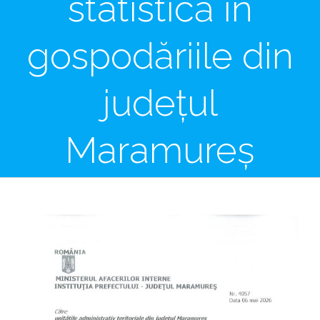
statistică în
gospodăriile din
județul
Maramureș
View
Larger
Image