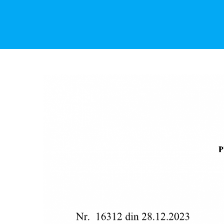
View
Larger
Image