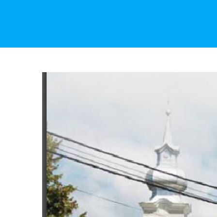
View
Larger
Image