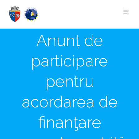
Skip
to
content
Anunț de
participare
pentru
acordarea de
finanţare