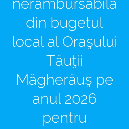
nerambursabilă
din bugetul
local al Oraşului
Tăuţii
Măgherăuş pe
anul 2026
pentru