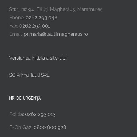
Str. 1, nr.194, Tăuții Măgherăuș, Maramureș
Phone:
0262 293 048
Fax:
0262 293 001
Email:
primaria@tautiimagheraus.ro
Versiunea initiala a site-ului
SC Prima Tauti SRL
NR. DE URGENȚĂ
Politia:
0262 293 013
E-On Gaz:
0800 800 928