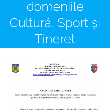
domeniile
Cultură, Sport și
Tineret
View
Larger
Image