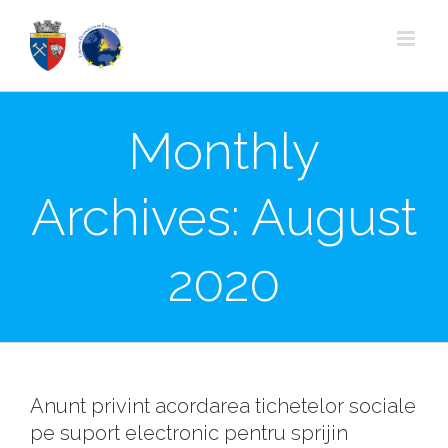
Skip
to
content
Monthly
Archives:
August
2020
Anunt privint acordarea tichetelor sociale
pe suport electronic pentru sprijin