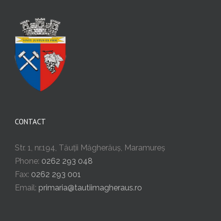
CONTACT
Str. 1, nr.194, Tăuții Măgherăuș, Maramureș
Phone:
0262 293 048
Fax:
0262 293 001
Email:
primaria@tautiimagheraus.ro