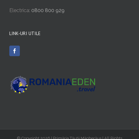
Electrica:
0800 800 929
LINK-URI UTILE
© Copyright
2026 | Primăria Tăuții Măgherăuș | All Rights