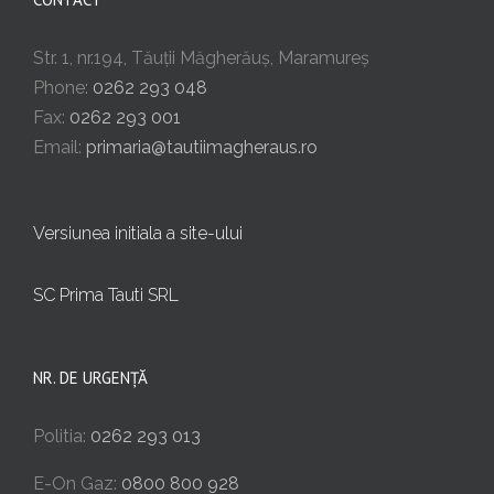
Str. 1, nr.194, Tăuții Măgherăuș, Maramureș
Phone:
0262 293 048
Fax:
0262 293 001
Email:
primaria@tautiimagheraus.ro
Versiunea initiala a site-ului
SC Prima Tauti SRL
NR. DE URGENȚĂ
Politia:
0262 293 013
E-On Gaz:
0800 800 928