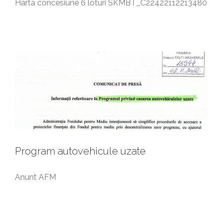
Harta concesiune 6 loturi SKMBT_C22422112213480
Program autovehicule uzate
Anunturi generale
Program autovehicule uzate
Anunt AFM
Program stane montane
Anunturi generale