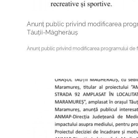
Anunț public privind modificarea progr
Anun
Tăuții-Măgherăuș
Anunț public privind modificarea programului de 