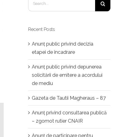
for:
Recent Posts
Anunț public privind decizia
etapei de încadrare
Anunț public privind depunerea
solicitării de emitere a acordului
de mediu
Gazeta de Tautii Magheraus – 87
Anunț privind consultarea publică
– zgomot rutier CNAIR
Anunț de participare pentru