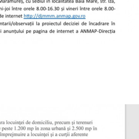
 ajutorul pentru încălzirea locuinței
Anunturi generale