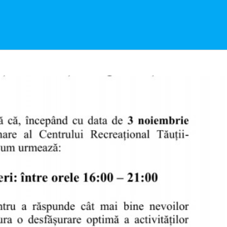
uții-Măgherăuș
Anunturi generale