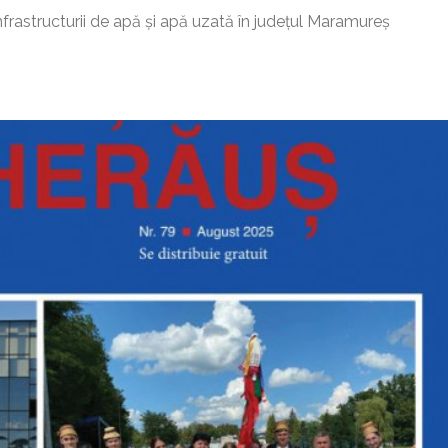
nfrastructurii de apă și apă uzată în județul Maramureș
 Tautii Magheraus – 78