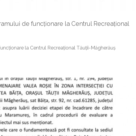
amului de funcționare la Centrul Recreațional
ț public de mediu
Anunturi generale
funcționare la Centrul Recreațional Tăuții-Măgherăuș