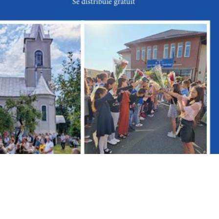
 infrastructurii de apă și apă uzată în județul
Maramureș
generale
Proiecte&investitii