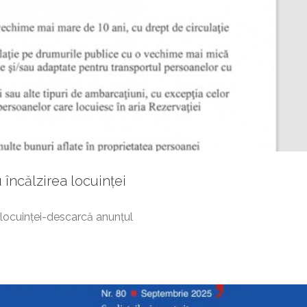
 Tautii Magheraus – 80
 încălzirea locuinței
Gazeta
 locuinței-descarcă anunțul